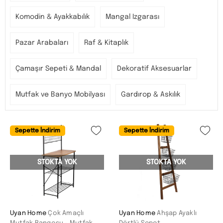
Komodin & Ayakkabılık
Mangal Izgarası
Pazar Arabaları
Raf & Kitaplık
Çamaşır Sepeti & Mandal
Dekoratif Aksesuarlar
Mutfak ve Banyo Mobilyası
Gardırop & Askılık
Sepette İndirim
Sepette İndirim
STOKTA YOK
STOKTA YOK
Uyan Home
Çok Amaçlı
Uyan Home
Ahşap Ayaklı