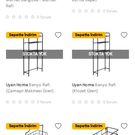
Mutfak Bangosu - Mutfak
Dörtlü Sepet
Rafı
0
Yorum
0
Yorum
Sepette İndirim
Sepette İndirim
STOKTA YOK
STOKTA YOK
Uyan Home
Banyo Rafı
Uyan Home
Banyo Rafı
(Çamaşır Makinesi Üzeri)
(Klozet Üzeri)
0
Yorum
0
Yorum
Sepette İndirim
Sepette İndirim