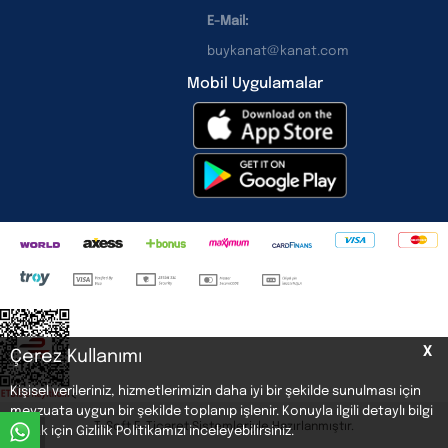
E-Mail:
buykanat@kanat.com
Mobil Uygulamalar
X
Çerez Kullanımı
Kişisel verileriniz, hizmetlerimizin daha iyi bir şekilde sunulması için
<
mevzuata uygun bir şekilde toplanıp işlenir. Konuyla ilgili detaylı bilgi
T
-Soft
E-Ticaret
Sistemleriyle Hazırlanmıştır.
Buy
almak için Gizlilik Politikamızı inceleyebilirsiniz.