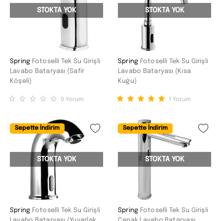
STOKTA YOK
STOKTA YOK
Spring
Fotoselli Tek Su Girişli
Spring
Fotoselli Tek Su Girişli
Lavabo Bataryası (Safir
Lavabo Bataryası (Kısa
Köşeli)
Kuğu)
0
Yorum
1
Yorum
Sepette İndirim
Sepette İndirim
STOKTA YOK
STOKTA YOK
Spring
Fotoselli Tek Su Girişli
Spring
Fotoselli Tek Su Girişli
Lavabo Bataryası (Yuvarlak
Çanak Lavabo Bataryası