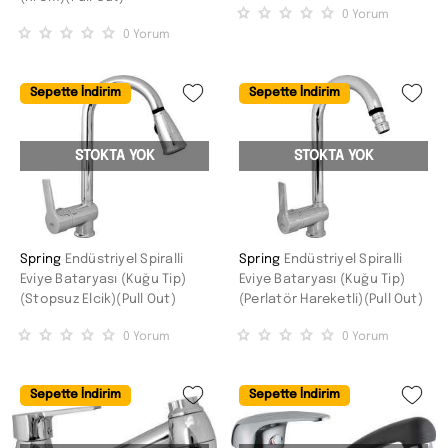
0
Yorum
0
Yorum
Sepette İndirim
Sepette İndirim
STOKTA YOK
STOKTA YOK
Spring
Endüstriyel Spiralli
Spring
Endüstriyel Spiralli
Eviye Bataryası (Kuğu Tip)
Eviye Bataryası (Kuğu Tip)
(Stopsuz Elcik)(Pull Out)
(Perlatör Hareketli)(Pull Out)
0
Yorum
0
Yorum
Sepette İndirim
Sepette İndirim