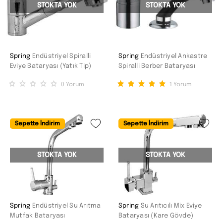
STOKTA YOK
STOKTA YOK
Spring
Endüstriyel Spiralli
Spring
Endüstriyel Ankastre
Eviye Bataryası (Yatık Tip)
Spiralli Berber Bataryası
0
Yorum
1
Yorum
Sepette İndirim
Sepette İndirim
STOKTA YOK
STOKTA YOK
Spring
Endüstriyel Su Arıtma
Spring
Su Arıtıcılı Mix Eviye
Mutfak Bataryası
Bataryası (Kare Gövde)