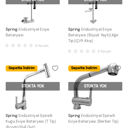
Spring
Endüstriyel Eviye
Spring
Endüstriyel Eviye
Bataryası
Bataryası (Büyük Yaylı)(Ağır
Tip)(Çift Akış)
0
Yorum
0
Yorum
Sepette İndirim
Sepette İndirim
STOKTA YOK
STOKTA YOK
Spring
Endüstriyel Spiralli
Spring
Endüstriyel Spiralli
Kuğu Eviye Bataryası (T Tip)
Eviye Bataryası (Berber Tip)
(Krom)(Pull Out)