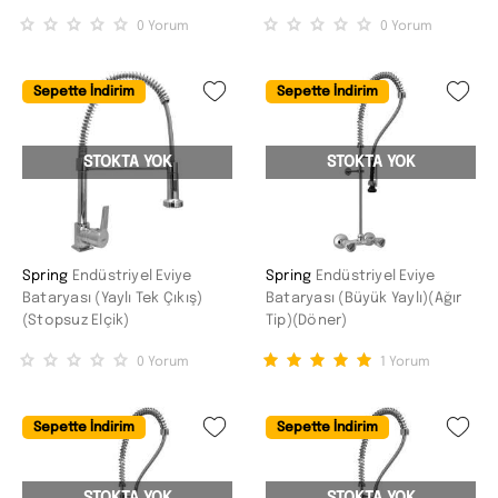
0
Yorum
0
Yorum
Sepette İndirim
Sepette İndirim
STOKTA YOK
STOKTA YOK
Spring
Endüstriyel Eviye
Spring
Endüstriyel Eviye
Bataryası (Yaylı Tek Çıkış)
Bataryası (Büyük Yaylı)(Ağır
(Stopsuz Elçik)
Tip)(Döner)
0
Yorum
1
Yorum
Sepette İndirim
Sepette İndirim
STOKTA YOK
STOKTA YOK