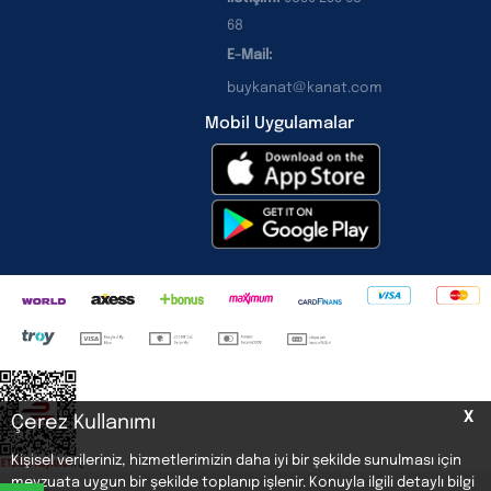
68
E-Mail:
buykanat@kanat.com
Mobil Uygulamalar
X
Çerez Kullanımı
Kişisel verileriniz, hizmetlerimizin daha iyi bir şekilde sunulması için
<
mevzuata uygun bir şekilde toplanıp işlenir. Konuyla ilgili detaylı bilgi