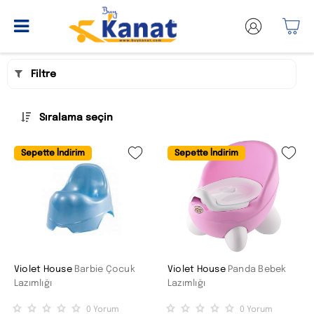
Filtre
Sıralama seçin
Sepette İndirim
Sepette İndirim
Violet House
Barbie Çocuk
Violet House
Panda Bebek
Lazımlığı
Lazımlığı
0
Yorum
0
Yorum