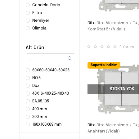
Candela-Daria
Elitra
Nemliyer
Rita
Rita Mekanizma + Tuş
Olimpia
Komütatör (Vidalı)
Ritech
Daria
0
Yorum
Alt Ürün
Sepette İndirim
60X60-60X40-60X25
NO:5
Düz
STOKTA YOK
40X16-40X25-40X40
EA.05.105
400 mm
200 mm
160X160X69 mm
Rita
Rita Mekanizma + Tuş
Anahtarı (Vidalı)
4-6 mm