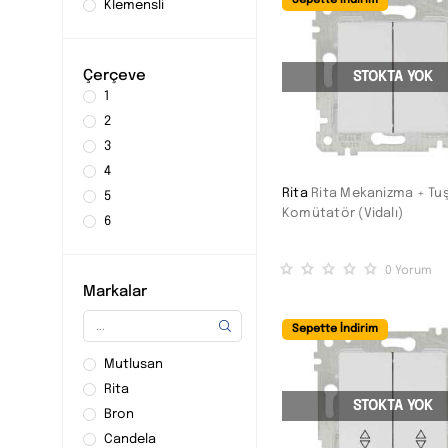
Sepette İndirim
Klemensli
Çerçeve
STOKTA YOK
1
2
3
4
Rita
Rita Mekanizma + Tu
5
Komütatör (Vidalı)
6
0
Yorum
Markalar
Sepette İndirim
Mutlusan
Rita
STOKTA YOK
Bron
Candela