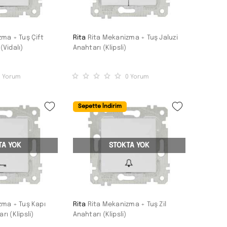
ma + Tuş Çift
Rita
Rita Mekanizma + Tuş Jaluzi
(Vidalı)
Anahtarı (Klipsli)
0
Yorum
0
Yorum
Sepette İndirim
TA YOK
STOKTA YOK
zma + Tuş Kapı
Rita
Rita Mekanizma + Tuş Zil
ı (Klipsli)
Anahtarı (Klipsli)