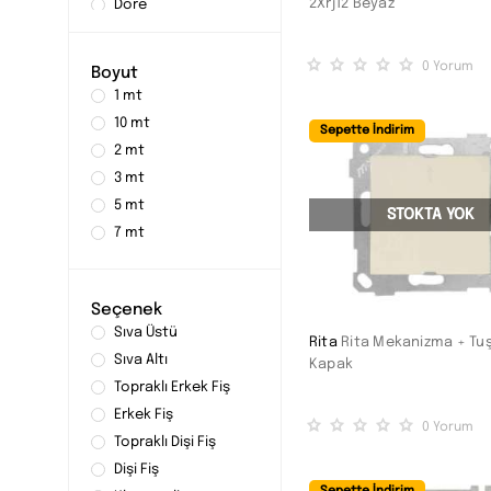
2Xrj12 Beyaz
Dore
Füme
Gri
0
Yorum
Boyut
Gümüş
1 mt
Inox
10 mt
Sepette İndirim
Kiraz
2 mt
Koyu Ceviz
3 mt
Krem
5 mt
STOKTA YOK
Maun
7 mt
Merbau
Meşe
Saten
Seçenek
Sıva Üstü
Siyah
Rita
Rita Mekanizma + Tu
Sıva Altı
Titanyum
Kapak
Topraklı Erkek Fiş
Erkek Fiş
0
Yorum
Topraklı Dişi Fiş
Dişi Fiş