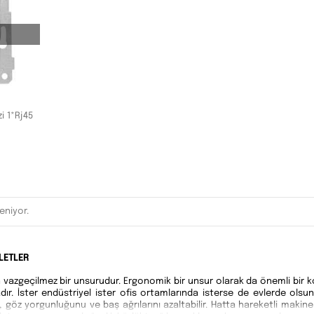
i 1*Rj45
eniyor.
LETLER
vazgeçilmez bir unsurudur. Ergonomik bir unsur olarak da önemli bir ko
dır. İster endüstriyel ister ofis ortamlarında isterse de evlerde olsu
öz yorgunluğunu ve baş ağrılarını azaltabilir. Hatta hareketli makineler