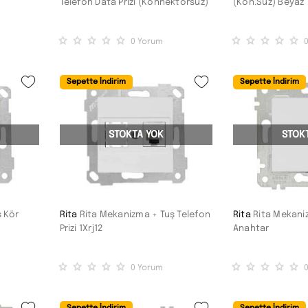
Telefon Data Prizi (Konnektörsüz)
(Kon.Süz) Beyaz
0
Yorum
Sepette İndirim
Sepette İndirim
STOKTA YOK
STOK
ş Kör
Rita
Rita Mekanizma + Tuş Telefon
Rita
Rita Mekaniz
Prizi 1Xrj12
Anahtar
0
Yorum