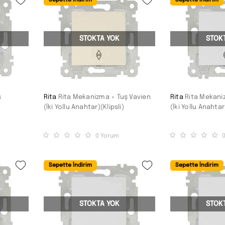
Sepette İndirim
Sepette İndirim
STOKTA YOK
STOK
ş
Rita
Rita Mekanizma + Tuş Vavien
Rita
Rita Mekani
(İki Yollu Anahtar)(Klipsli)
(İki Yollu Anahtar
0
Yorum
Sepette İndirim
Sepette İndirim
STOKTA YOK
STOK