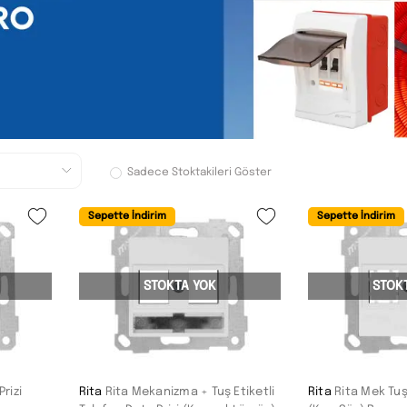
Sadece Stoktakileri Göster
Sepette İndirim
Sepette İndirim
STOKTA YOK
STOK
rizi
Rita
Rita Mekanizma + Tuş Etiketli
Rita
Rita Mek Tuş 