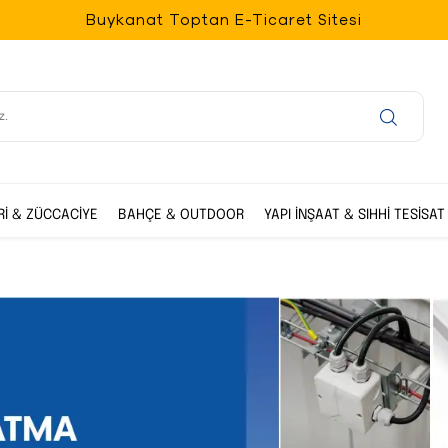
Buykanat Toptan E-Ticaret Sitesi
Rİ & ZÜCCACİYE
BAHÇE & OUTDOOR
YAPI İNŞAAT & SIHHİ TESİSAT