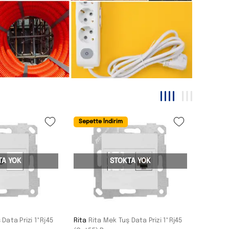
Sepette İndirim
TA YOK
STOKTA YOK
Data Prizi 1*Rj45
Rita
Rita Mek Tuş Data Prizi 1*Rj45