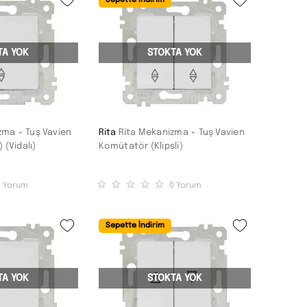
Sepette İndirim
TA YOK
STOKTA YOK
zma + Tuş Vavien
Rita
Rita Mekanizma + Tuş Vavien
) (Vidalı)
Komütatör (Klipsli)
0
Yorum
0
Yorum
Sepette İndirim
TA YOK
STOKTA YOK