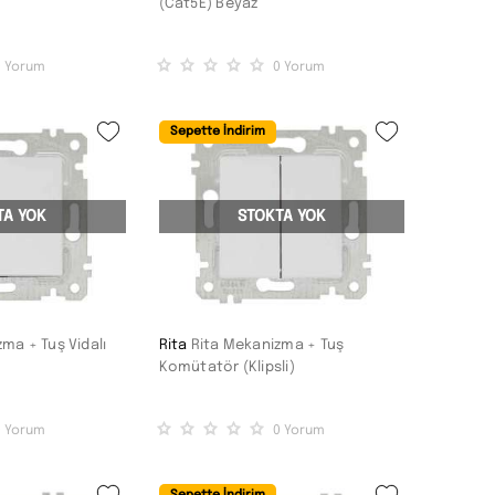
(Cat5E) Beyaz
0
Yorum
0
Yorum
Sepette İndirim
TA YOK
STOKTA YOK
ma + Tuş Vidalı
Rita
Rita Mekanizma + Tuş
Komütatör (Klipsli)
0
Yorum
0
Yorum