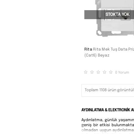
220V AC
2.5-4 mm2
22 mm
Elips
STOKTA YOK
NO:1
M8
5X16A
90dB
120X120X20,5 mm
M21
5X32A
95dB
325X325X31 mm
Rita
Rita Mek Tuş Data Priz
26 mm
3X32A
(Cat6) Beyaz
92dB
210X210X83 mm
55 mm
3X16A
14 mm
0
Yorum
325X325X145 mm
Kare
3X25A
0.5 mm
Toplam 1108 ürün görüntül
EA.10.110
220V AC
14 mm
1 mm
300 mm
Yeni
AYDINLATMA & ELEKTRONİK A
40 mm
1.5 mm
Aydınlatma, günlük yaşamın 
500 mm
10-16 mm2
geniş bir etkisi bulunmakta
30 mm
olmadan uygun aydınlatma, g
25 mm