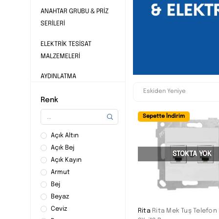
ANAHTAR GRUBU & PRİZ
SERİLERİ
ELEKTRİK TESİSAT
MALZEMELERİ
AYDINLATMA
SANAYI VE ELEKTRİK
Renk
ÜRÜNLERİ
Sepette İndirim
Açık Altın
Açık Bej
STOKTA YOK
Açık Kayın
Armut
Bej
Beyaz
Ceviz
Rita
Rita Mek Tuş Telefon P