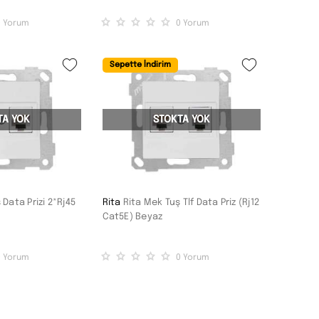
0
Yorum
0
Yorum
Sepette İndirim
TA YOK
STOKTA YOK
 Data Prizi 2*Rj45
Rita
Rita Mek Tuş Tlf Data Priz (Rj12
Cat5E) Beyaz
0
Yorum
0
Yorum