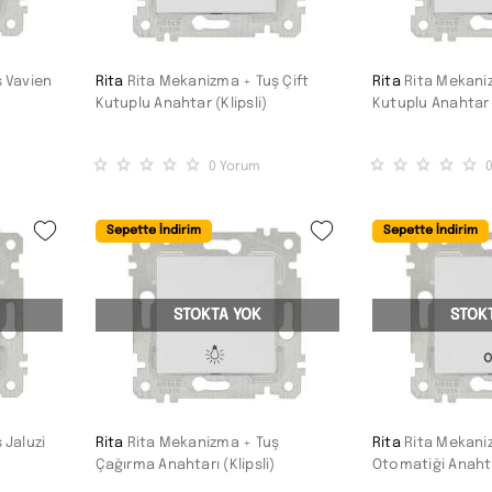
 Vavien
Rita
Rita Mekanizma + Tuş Çift
Rita
Rita Mekaniz
Kutuplu Anahtar (Klipsli)
Kutuplu Anahtar 
0
Yorum
Sepette İndirim
Sepette İndirim
STOKTA YOK
STOK
 Jaluzi
Rita
Rita Mekanizma + Tuş
Rita
Rita Mekani
Çağırma Anahtarı (Klipsli)
Otomatiği Anahtar