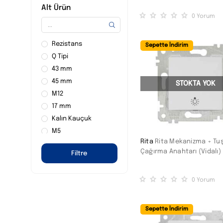
7 mt
Alt Ürün
1.5-2.5 mm
0
Yorum
0.5-1.5 mm
6 mm
Rezistans
Sepette İndirim
1000
Q Tipi
1 mt
43 mm
Büyük
45 mm
STOKTA YOK
Yuvarlak
M12
260X260X116 mm
17 mm
Üçlü
Kalın Kauçuk
EA.17.117
M5
Dörtlü
Rita
Rita Mekanizma + Tu
Alev Yaymayan
600 mm
Çağırma Anahtarı (Vidalı)
Filtre
Kauçuk
Altılı
Alev Yayan
170X50
0
Yorum
Yuvarlak
Alev Yayan
4-6 mm
100X50-37
25 mm2
Sepette İndirim
Alev Yaymayan
22 mm