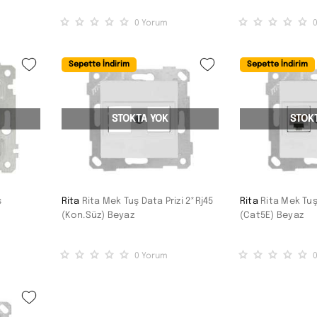
0
Yorum
Sepette İndirim
Sepette İndirim
STOKTA YOK
STOK
ş
Rita
Rita Mek Tuş Data Prizi 2*Rj45
Rita
Rita Mek Tuş
(Kon.Süz) Beyaz
(Cat5E) Beyaz
0
Yorum