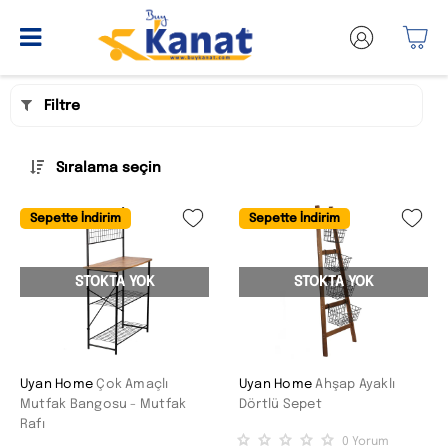
Filtre
Sıralama seçin
Sepette İndirim
Sepette İndirim
STOKTA YOK
STOKTA YOK
Uyan Home
Çok Amaçlı
Uyan Home
Ahşap Ayaklı
Mutfak Bangosu - Mutfak
Dörtlü Sepet
Rafı
0
Yorum