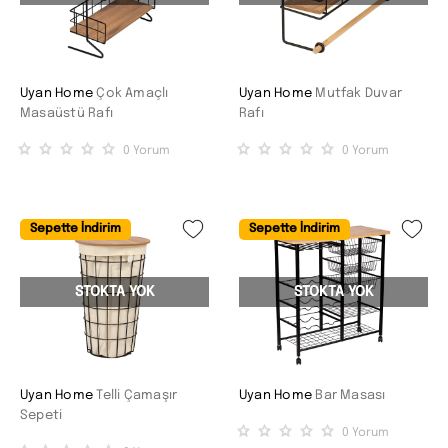
Uyan Home
Çok Amaçlı
Uyan Home
Mutfak Duvar
Masaüstü Rafı
Rafı
0
Yorum
0
Yorum
Sepette İndirim
Sepette İndirim
STOKTA YOK
STOKTA YOK
Uyan Home
Telli Çamaşır
Uyan Home
Bar Masası
Sepeti
0
Yorum