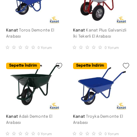
Kanat
Toros Demonte El
Kanat
Kanat Plus Galvanizli
Arabası
İki Tekerli El Arabası
0
Yorum
0
Yorum
Sepette İndirim
Sepette İndirim
Kanat
Adalı Demonte El
Kanat
Troyka Demonte El
Arabası
Arabası
0
Yorum
0
Yorum