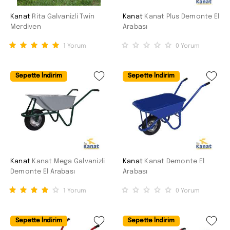
Kanat
Rita Galvanizli Twin
Kanat
Kanat Plus Demonte El
Merdiven
Arabası
1
Yorum
0
Yorum
Sepette İndirim
Sepette İndirim
Kanat
Kanat Mega Galvanizli
Kanat
Kanat Demonte El
Demonte El Arabası
Arabası
1
Yorum
0
Yorum
Sepette İndirim
Sepette İndirim