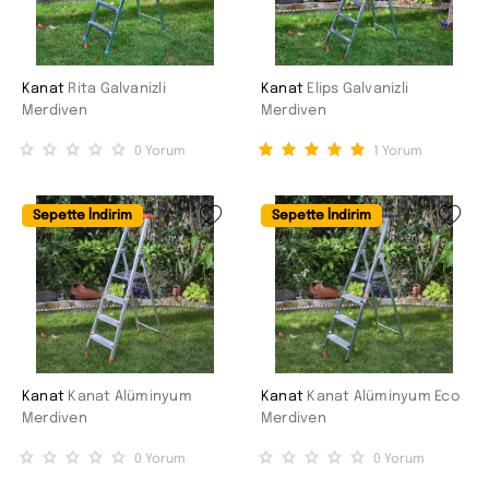
Kanat
Rita Galvanizli
Kanat
Elips Galvanizli
Merdiven
Merdiven
0
Yorum
1
Yorum
Sepette İndirim
Sepette İndirim
Kanat
Kanat Alüminyum
Kanat
Kanat Alüminyum Eco
Merdiven
Merdiven
0
Yorum
0
Yorum