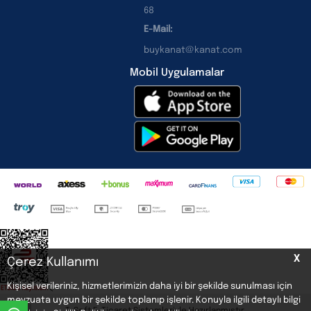
68
E-Mail:
buykanat@kanat.com
Mobil Uygulamalar
X
Çerez Kullanımı
Kişisel verileriniz, hizmetlerimizin daha iyi bir şekilde sunulması için
<
mevzuata uygun bir şekilde toplanıp işlenir. Konuyla ilgili detaylı bilgi
T
-Soft
E-Ticaret
Sistemleriyle Hazırlanmıştır.