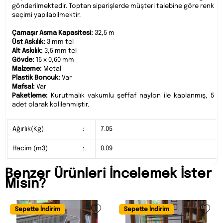
gönderilmektedir. Toptan siparişlerde müşteri talebine göre renk
seçimi yapılabilmektir.
Çamaşır Asma Kapasitesi:
32,5 m
Üst Askılık:
3 mm tel
Alt Askılık:
3,5 mm tel
Gövde:
16 x 0,60 mm
Malzeme:
Metal
Plastik Boncuk:
Var
Mafsal:
Var
Paketleme:
Kurutmalık vakumlu şeffaf naylon ile kaplanmış, 5
adet olarak kolilenmiştir.
Ağırlık(Kg)
:
7.05
Hacim (m3)
:
0.09
Benzer Ürünleri İncelemek İster
Misin?
Sepette İndirim
Sepette İndirim