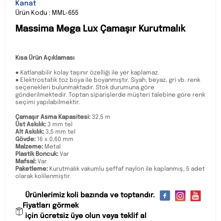
Kanat
Ürün Kodu : MML-655
Massima Mega Lux Çamaşır Kurutmalık
Kısa Ürün Açıklaması
● Katlanabilir kolay taşınır özelliği ile yer kaplamaz.
● Elektrostatik toz boya ile boyanmıştır. Siyah, beyaz, gri vb. renk
seçenekleri bulunmaktadır. Stok durumuna göre
gönderilmektedir. Toptan siparişlerde müşteri talebine göre renk
seçimi yapılabilmektir.
Çamaşır Asma Kapasitesi:
32,5 m
Üst Askılık:
3 mm tel
Alt Askılık:
3,5 mm tel
Gövde:
16 x 0,60 mm
Malzeme:
Metal
Plastik Boncuk:
Var
Mafsal:
Var
Paketleme:
Kurutmalık vakumlu şeffaf naylon ile kaplanmış, 5 adet
olarak kolilenmiştir.
Ürünlerimiz koli bazında ve toptandır.
Fiyatları görmek
için ücretsiz üye olun veya teklif al