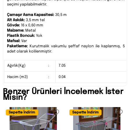
seçimi yapılabilmektir.
Çamaşır Asma Kapasitesi:
30,5 m
Alt Askılık:
3,5 mm tel
Gövde:
16 x 0,60 mm
Malzeme:
Metal
Plastik Boncuk:
Yok
Mafsal:
Var
Paketleme:
Kurutmalık vakumlu şeffaf naylon ile kaplanmış, 5
adet olarak kolilenmiştir.
Ağırlık(Kg)
:
7.05
Hacim (m3)
:
0.04
Benzer Ürünleri İncelemek İster
Misin?
Sepette İndirim
Sepette İndirim