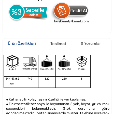
Ürün Özellikleri
0 Yorumlar
Teslimat
54x157x62
740
620
250
5
cm
● Katlanabilir kolay taşınır özelliği ile yer kaplamaz.
● Elektrostatik toz boya ile boyanmıştır. Siyah, beyaz, gri vb. renk
seçenekleri bulunmaktadır. Stok durumuna göre
gönderilmektedir. Toptan siparişlerde müşteri talebine göre renk