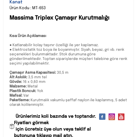
Kanat
Ürün Kodu : MT-653
Massima Triplex Çamaşır Kurutmalığı
Kısa Ürün Açıklaması
● Katlanabilir kolay taşınır özelliği ile yer kaplamaz.
● Elektrostatik toz boya ile boyanmıştır. Siyah, beyaz, gri vb. renk
seçenekleri bulunmaktadır. Stok durumuna göre
gönderilmektedir. Toptan siparişlerde müşteri talebine göre renk
seçimi yapılabilmektir.
Çamaşır Asma Kapasitesi:
30,5 m
Alt Askılık:
3,5 mm tel
Gövde:
16 x 0,60 mm
Malzeme:
Metal
Plastik Boncuk:
Yok
Mafsal:
Var
Paketleme:
Kurutmalık vakumlu şeffaf naylon ile kaplanmış, 5 adet
olarak kolilenmiştir.
Ürünlerimiz koli bazında ve toptandır.
Fiyatları görmek
için ücretsiz üye olun veya teklif al
butonuna tıklayıp mail atın.