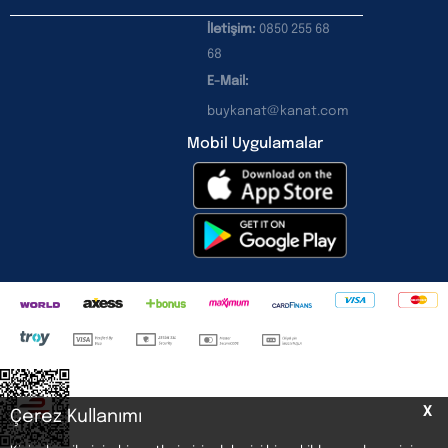
İletişim:
0850 255 68
68
E-Mail:
buykanat@kanat.com
Mobil Uygulamalar
X
Çerez Kullanımı