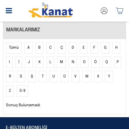
MARKALARIMIZ
Tümü
A
B
C
Ç
D
E
F
G
H
I
İ
J
K
L
M
N
O
Ö
Q
P
R
S
Ş
T
U
Ü
V
W
X
Y
Z
0-9
Sonuç Bulunamadı
E-BÜLTEN ABONELİĞİ