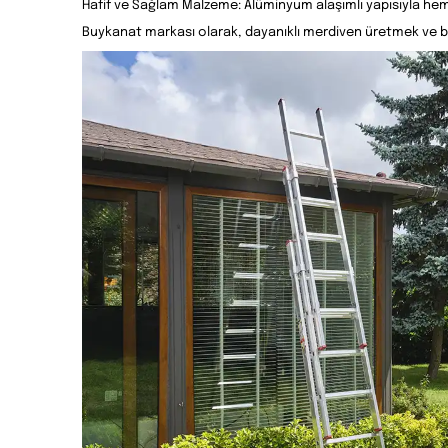
Hafif ve Sağlam Malzeme: Alüminyum alaşımlı yapısıyla he
Buykanat markası olarak, dayanıklı merdiven üretmek ve bu 