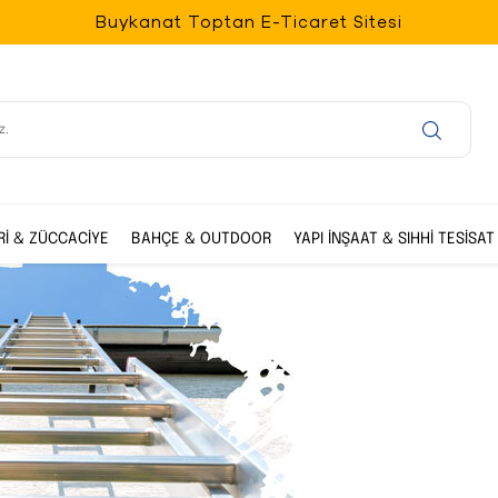
Buykanat Toptan E-Ticaret Sitesi
Rİ & ZÜCCACİYE
BAHÇE & OUTDOOR
YAPI İNŞAAT & SIHHİ TESİSAT