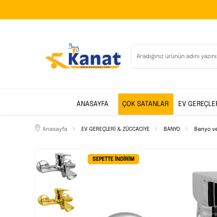
ANASAYFA
ÇOK SATANLAR
EV GEREÇLE
Anasayfa
EV GEREÇLERİ & ZÜCCACİYE
BANYO
Banyo ve
SEPETTE İNDIRIM