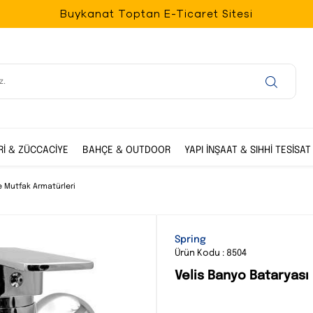
Buykanat Toptan E-Ticaret Sitesi
Rİ & ZÜCCACİYE
BAHÇE & OUTDOOR
YAPI İNŞAAT & SIHHİ TESİSAT
 Mutfak Armatürleri
Spring
Ürün Kodu : 8504
Velis Banyo Bataryası