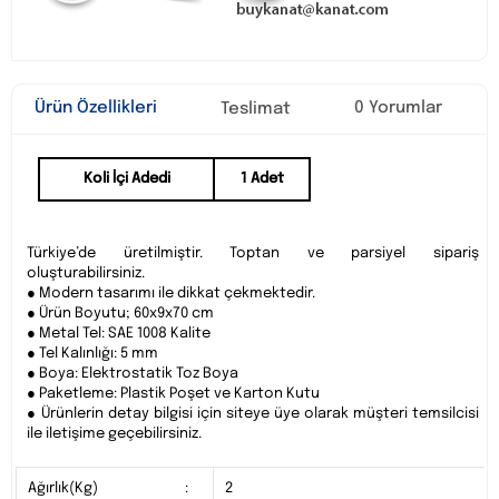
Ürün Özellikleri
0 Yorumlar
Teslimat
Koli İçi Adedi
1 Adet
Türkiye’de üretilmiştir. Toptan ve parsiyel sipariş
oluşturabilirsiniz.
● Modern tasarımı ile dikkat çekmektedir.
● Ürün Boyutu; 60x9x70 cm
● Metal Tel: SAE 1008 Kalite
● Tel Kalınlığı: 5 mm
● Boya: Elektrostatik Toz Boya
● Paketleme: Plastik Poşet ve Karton Kutu
● Ürünlerin detay bilgisi için siteye üye olarak müşteri temsilcisi
ile iletişime geçebilirsiniz.
Ağırlık(Kg)
:
2