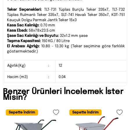
Teker Seçenekleri:
TLT-731 Tüplas Burçlu Teker 335x7, TLT-732
Tüplas Rulmanlı Teker 335x7, SLT-741 Havalı Teker 350x7, KDT-751
Kauçuk Dolgu Parmak Jantlı Teker 15x3
Kasa Sac Kalınlığı:
0.70 mm
Kasa Ebadı:
58x78x23.5 cm
Şase Sac Kalınlığı ve Boyutu:
32x1.2 mm şase
Taşıma Kapasitesi:
150 KG / 80 Litre
El Arabası Ağırlığı:
10.80 - 13.30 kg (Teker seçimine göre farklılık
göstermektedir.)
Ağırlık(Kg)
:
12
Hacim (m3)
:
0.04
Benzer Ürünleri İncelemek İster
Misin?
Sepette İndirim
Sepette İndirim