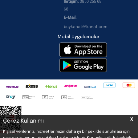
İletişim:
0850 255 68
68
E-Mail:
buykanat@kanat.com
Mobil Uygulamalar
X
Çerez Kullanımı
Kişisel verileriniz, hizmetlerimizin daha iyi bir şekilde sunulması için
<
mevzuata uygun bir şekilde toplanıp işlenir. Konuyla ilgili detaylı bilgi