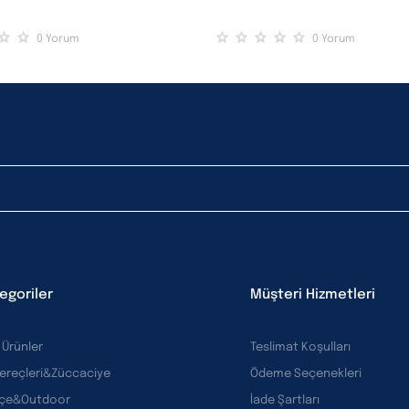
0
Yorum
0
Yorum
egoriler
Müşteri Hizmetleri
 Ürünler
Teslimat Koşulları
Gereçleri&Züccaciye
Ödeme Seçenekleri
çe&Outdoor
İade Şartları