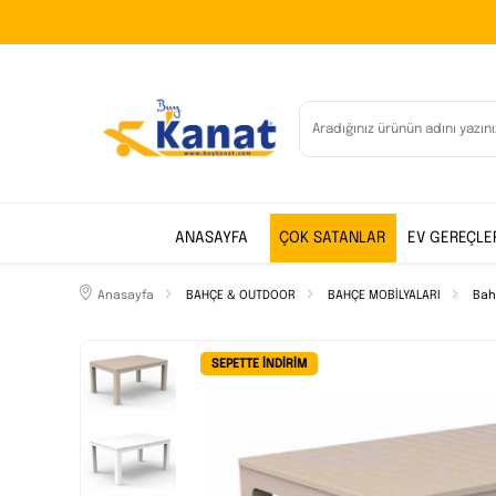
ANASAYFA
ÇOK SATANLAR
EV GEREÇLE
Anasayfa
BAHÇE & OUTDOOR
BAHÇE MOBİLYALARI
Bah
SEPETTE İNDIRIM