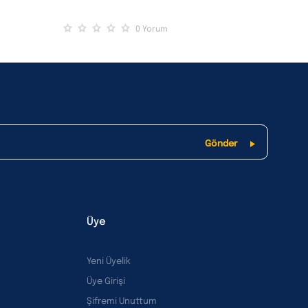
0
Yorum
Üye
Yeni Üyelik
Üye Girişi
Şifremi Unuttum