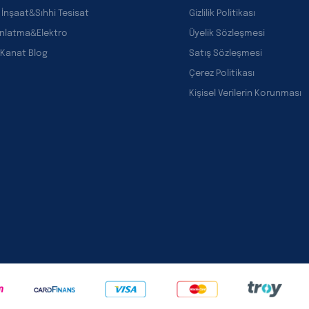
 İnşaat&Sıhhi Tesisat
Gizlilik Politikası
ınlatma&Elektro
Üyelik Sözleşmesi
 Kanat Blog
Satış Sözleşmesi
Çerez Politikası
Kişisel Verilerin Korunması