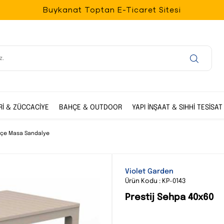
Buykanat Toptan E-Ticaret Sitesi
Rİ & ZÜCCACİYE
BAHÇE & OUTDOOR
YAPI İNŞAAT & SIHHİ TESİSAT
çe Masa Sandalye
Violet Garden
Ürün Kodu : KP-0143
Prestij Sehpa 40x60