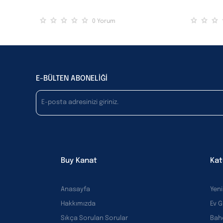
0
Yorum
E-BÜLTEN ABONELİĞİ
Buy Kanat
Kat
Anasayfa
Yeni
Hakkımızda
Ev 
Sıkça Sorulan Sorular
Bah