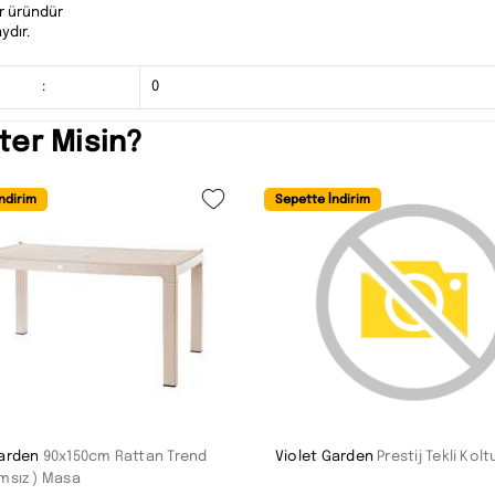
ir üründür
ydır.
:
0
ter Misin?
ndirim
Sepette İndirim
Garden
90x150cm Rattan Trend
Violet Garden
Prestij Tekli Kolt
msız ) Masa