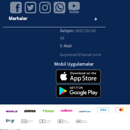
Markalar
İletişim:
0850 255 68
68
E-Mail:
buykanat@kanat.com
Mobil Uygulamalar