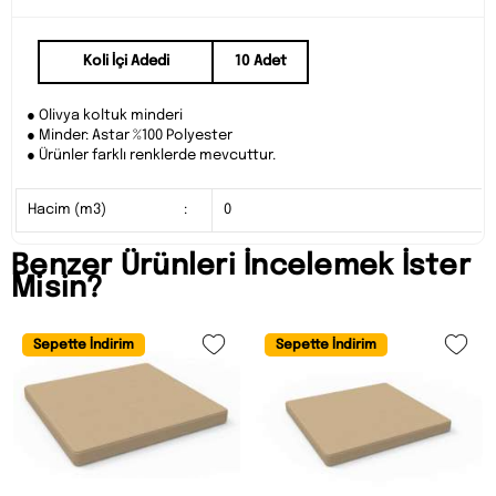
Koli İçi Adedi
10 Adet
● Olivya koltuk minderi
● Minder: Astar %100 Polyester
● Ürünler farklı renklerde mevcuttur.
Hacim (m3)
:
0
Benzer Ürünleri İncelemek İster
Misin?
Sepette İndirim
Sepette İndirim