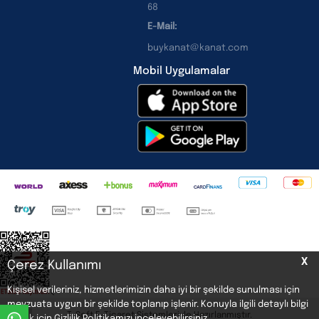
68
E-Mail:
buykanat@kanat.com
Mobil Uygulamalar
X
Çerez Kullanımı
Kişisel verileriniz, hizmetlerimizin daha iyi bir şekilde sunulması için
<
mevzuata uygun bir şekilde toplanıp işlenir. Konuyla ilgili detaylı bilgi
T
-Soft
E-Ticaret
Sistemleriyle Hazırlanmıştır.
Buy
almak için Gizlilik Politikamızı inceleyebilirsiniz.