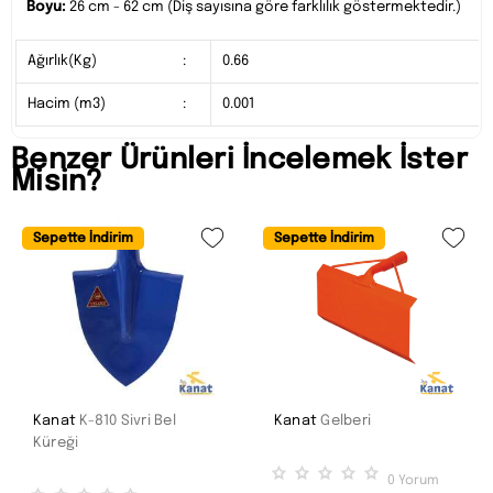
Boyu:
26 cm - 62 cm (Diş sayısına göre farklılık göstermektedir.)
Ağırlık(Kg)
:
0.66
Hacim (m3)
:
0.001
Benzer Ürünleri İncelemek İster
Misin?
Sepette İndirim
Sepette İndirim
Kanat
K-810 Sivri Bel
Kanat
Gelberi
Küreği
0
Yorum