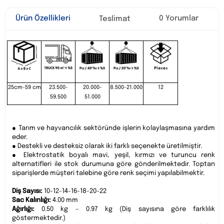
Ürün Özellikleri
0 Yorumlar
Teslimat
25cm-59 cm
23.500-
20.000-
8.500-21.000
12
59.500
51.000
● Tarım ve hayvancılık sektöründe işlerin kolaylaşmasına yardım
eder.
● Destekli ve desteksiz olarak iki farklı seçenekte üretilmiştir.
● Elektrostatik boyalı mavi, yeşil, kırmızı ve turuncu renk
alternatifleri ile stok durumuna göre gönderilmektedir. Toptan
siparişlerde müşteri talebine göre renk seçimi yapılabilmektir.
Diş Sayısı:
10-12-14-16-18-20-22
Sac Kalınlığı:
4.00 mm
Ağırlığı:
0.50 kg – 0.97 kg (Diş sayısına göre farklılık
göstermektedir.)