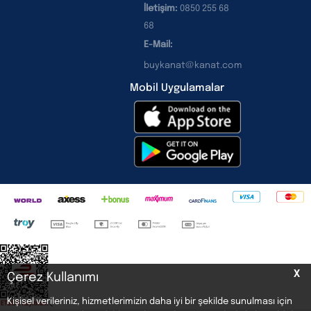
İletişim:
0850 255 68
68
E-Mail:
buykanat@kanat.com
Mobil Uygulamalar
X
Çerez Kullanımı
Kişisel verileriniz, hizmetlerimizin daha iyi bir şekilde sunulması için
<