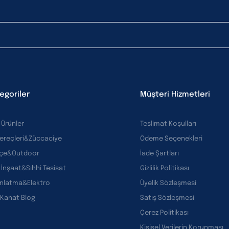
egoriler
Müşteri Hizmetleri
 Ürünler
Teslimat Koşulları
Gereçleri&Züccaciye
Ödeme Seçenekleri
çe&Outdoor
İade Şartları
 İnşaat&Sıhhi Tesisat
Gizlilik Politikası
ınlatma&Elektro
Üyelik Sözleşmesi
 Kanat Blog
Satış Sözleşmesi
Çerez Politikası
Kişisel Verilerin Korunması