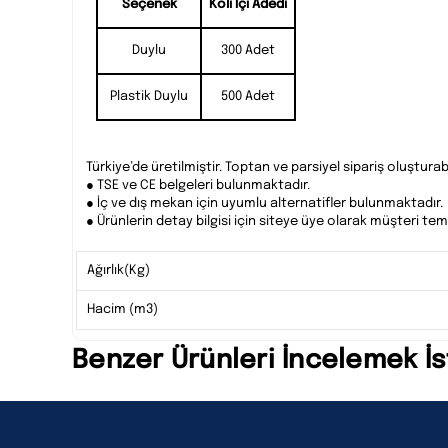
Seçenek
Koli İçi Adedi
Duylu
300 Adet
Plastik Duylu
500 Adet
Türkiye’de üretilmiştir. Toptan ve parsiyel sipariş oluşturabil
● TSE ve CE belgeleri bulunmaktadır.
● İç ve dış mekan için uyumlu alternatifler bulunmaktadır.
● Ürünlerin detay bilgisi için siteye üye olarak müşteri temsil
Ağırlık(Kg)
Hacim (m3)
Benzer Ürünleri İncelemek İs