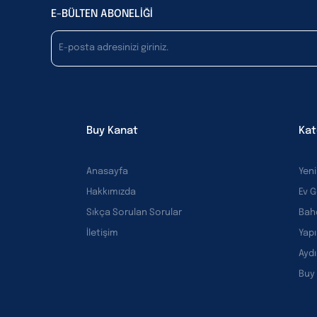
E-BÜLTEN ABONELİĞİ
Buy Kanat
Kat
Anasayfa
Yeni
Hakkımızda
Ev 
Sıkça Sorulan Sorular
Bah
İletişim
Yapı
Ayd
Buy