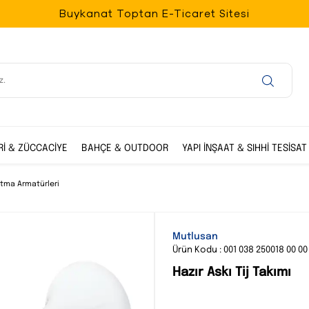
Buykanat Toptan E-Ticaret Sitesi
Rİ & ZÜCCACİYE
BAHÇE & OUTDOOR
YAPI İNŞAAT & SIHHİ TESİSAT
atma Armatürleri
Mutlusan
Ürün Kodu : 001 038 250018 00 00
Hazır Askı Tij Takımı