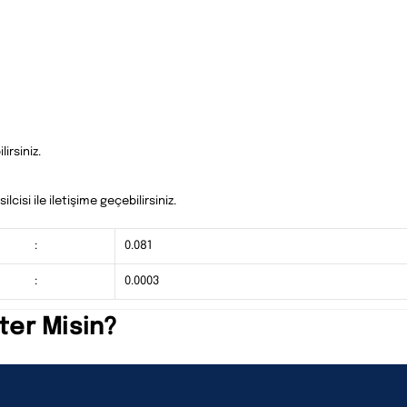
irsiniz.
cisi ile iletişime geçebilirsiniz.
:
0.081
:
0.0003
ter Misin?