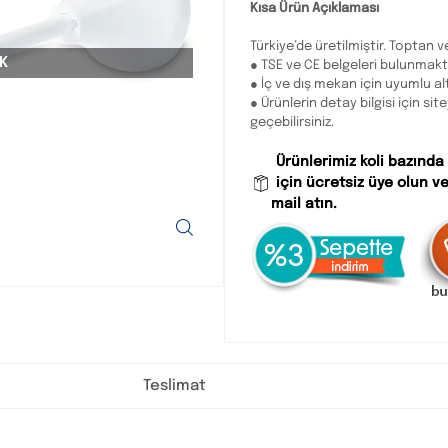
Kısa Ürün Açıklaması
Türkiye’de üretilmiştir. Toptan ve
K
● TSE ve CE belgeleri bulunmakt
● İç ve dış mekan için uyumlu al
● Ürünlerin detay bilgisi için sit
geçebilirsiniz.
Ürünlerimiz koli bazında
için ücretsiz üye olun ve
mail atın.
Teslimat