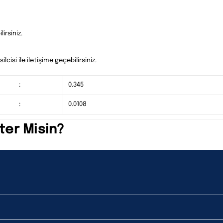
irsiniz.
cisi ile iletişime geçebilirsiniz.
:
0.345
:
0.0108
ter Misin?