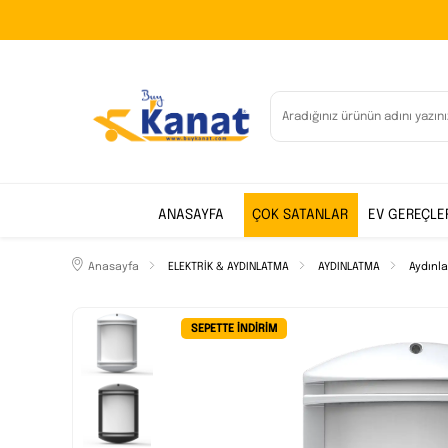
ANASAYFA
ÇOK SATANLAR
EV GEREÇLE
Anasayfa
ELEKTRİK & AYDINLATMA
AYDINLATMA
Aydınl
SEPETTE İNDIRIM