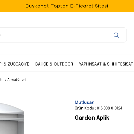
Buykanat Toptan E-Ticaret Sitesi
Rİ & ZÜCCACİYE
BAHÇE & OUTDOOR
YAPI İNŞAAT & SIHHİ TESİSAT
atma Armatürleri
Mutlusan
Ürün Kodu : 016 038 010124
Garden Aplik