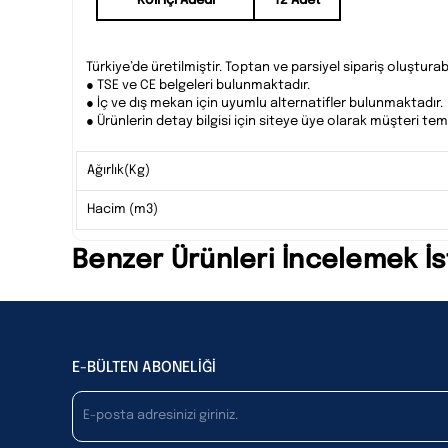
Koli İçi Adedi
12 Adet
Türkiye’de üretilmiştir. Toptan ve parsiyel sipariş oluşturabil
● TSE ve CE belgeleri bulunmaktadır.
● İç ve dış mekan için uyumlu alternatifler bulunmaktadır.
● Ürünlerin detay bilgisi için siteye üye olarak müşteri temsil
Ağırlık(Kg)
Hacim (m3)
Benzer Ürünleri İncelemek İs
E-BÜLTEN ABONELİĞİ