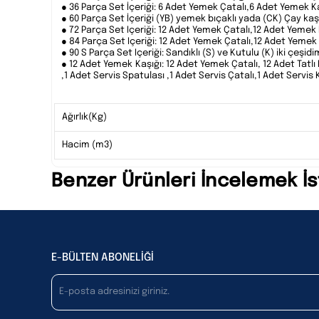
● 36 Parça Set İçeriği: 6 Adet Yemek Çatalı,6 Adet Yemek Kaş
● 60 Parça Set İçeriği (YB) yemek bıçaklı yada (CK) Çay kaşı
● 72 Parça Set Içeriği: 12 Adet Yemek Çatalı,12 Adet Yemek K
● 84 Parça Set Içeriği: 12 Adet Yemek Çatalı,12 Adet Yemek Ka
● 90 S Parça Set Içeriği: Sandıklı (S) ve Kutulu (K) iki çeşid
● 12 Adet Yemek Kaşığı: 12 Adet Yemek Çatalı, 12 Adet Tatlı 
,1 Adet Servis Spatulası ,1 Adet Servis Çatalı,1 Adet Servi
Ağırlık(Kg)
Hacim (m3)
Benzer Ürünleri İncelemek İs
E-BÜLTEN ABONELİĞİ