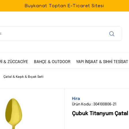
Buykanat Toptan E-Ticaret Sitesi
Rİ & ZÜCCACİYE
BAHÇE & OUTDOOR
YAPI İNŞAAT & SIHHİ TESİSAT
Çatal & Kaşık & Bıçak Seti
Hira
Ürün Kodu : 304100806-21
Çubuk Titanyum Çatal 