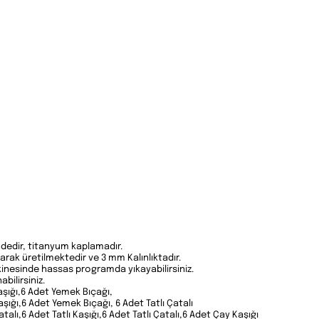
ndedir, titanyum kaplamadır.
larak üretilmektedir ve 3 mm Kalınlıktadır.
makinesinde hassas programda yıkayabilirsiniz.
abilirsiniz.
aşığı,6 Adet Yemek Bıçağı,
şığı,6 Adet Yemek Bıçağı, 6 Adet Tatlı Çatalı
alı,6 Adet Tatlı Kaşığı,6 Adet Tatlı Çatalı,6 Adet Çay Kaşığı