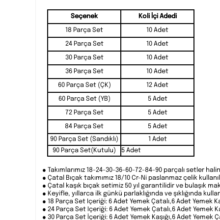
Seçenek
Koli İçi Adedi
18 Parça Set
10 Adet
24 Parça Set
10 Adet
30 Parça Set
10 Adet
36 Parça Set
10 Adet
60 Parça Set (ÇK)
12 Adet
60 Parça Set (YB)
5 Adet
72 Parça Set
5 Adet
84 Parça Set
5 Adet
90 Parça Set (Sandıklı)
1 Adet
90 Parça Set(Kutulu)
5 Adet
● Takımlarımız 18-24-30-36-60-72-84-90 parçalı setler hali
● Çatal Bıçak takımımız 18/10 Cr-Ni paslanmaz çelik kullanı
● Çatal kaşık bıçak setimiz 50 yıl garantilidir ve bulaşık 
● Keyifle, yıllarca ilk günkü parlaklığında ve şıklığında kullan
● 18 Parça Set Içeriği: 6 Adet Yemek Çatalı,6 Adet Yemek K
● 24 Parça Set Içeriği: 6 Adet Yemek Çatalı,6 Adet Yemek Ka
● 30 Parça Set İçeriği: 6 Adet Yemek Kaşığı,6 Adet Yemek Çat