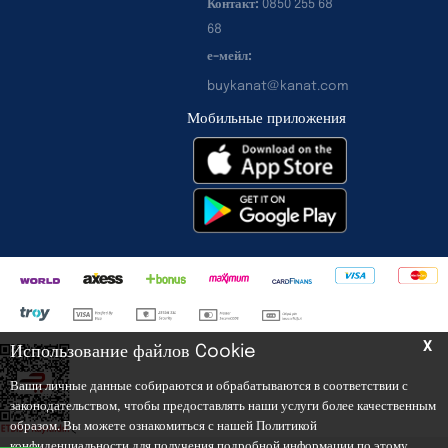
Контакт:
0850 255 68
68
е-мейл:
buykanat@kanat.com
Мобильные приложения
X
Использование файлов Cookie
Ваши личные данные собираются и обрабатываются в соответствии с
законодательством, чтобы предоставлять наши услуги более качественным
образом. Вы можете ознакомиться с нашей Политикой
<
конфиденциальности для получения подробной информации по этому